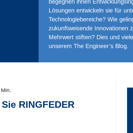
begegnen ihnen Entwicklungsin
Lösungen entwickeln sie für unte
Technologiebereiche? Wie geling
zukunftweisende Innovationen zu
Mehrwert stiften? Dies und viele
unserem The Engineer’s Blog.
 Min.
en Sie RINGFEDER