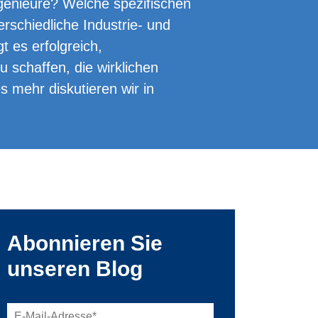
genieure? Welche spezifischen
rschiedliche Industrie- und
t es erfolgreich,
 schaffen, die wirklichen
s mehr diskutieren wir in
Abonnieren Sie
unseren Blog