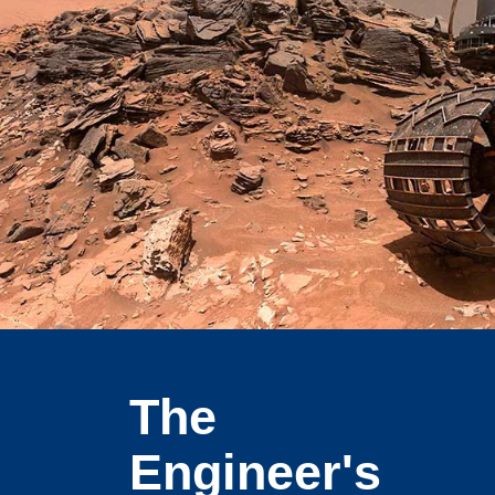
The
Engineer's